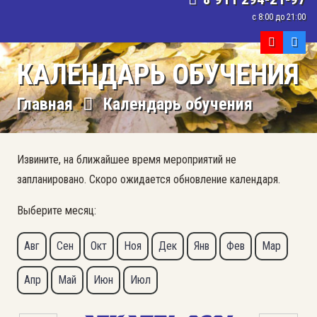
с 8:00 до 21:00
КАЛЕНДАРЬ ОБУЧЕНИЯ
Главная
Календарь обучения
Извините, на ближайшее время мероприятий не
запланировано. Скоро ожидается обновление календаря.
Выберите месяц:
Авг
Сен
Окт
Ноя
Дек
Янв
Фев
Мар
Апр
Май
Июн
Июл