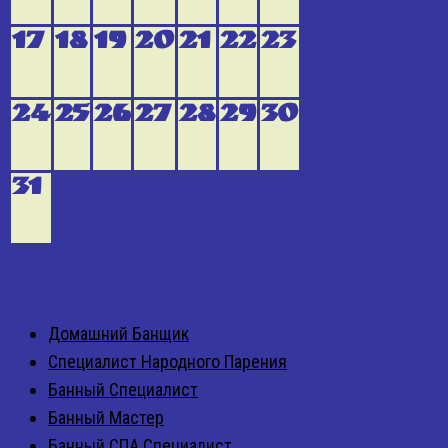
17
18
19
20
21
22
23
24
25
26
27
28
29
30
31
КУРСЫ БАННОЙ ШКОЛЫ
Домашний Банщик
Специалист Народного Парения
Банный Специалист
Банный Мастер
Банный СПА Специалист