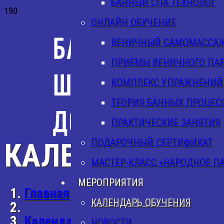
БАННЫЙ СПА ТЕХНОЛОГ
ОНЛАЙН ОБУЧЕНИЕ
ВЕНИЧНЫЙ САМОМАССАЖ 
ПРИЕМЫ ВЕНИЧНОГО ПАР
КОМПЛЕКС УПРАЖНЕНИЙ
ТЕОРИЯ БАННЫХ ПРОЦЕС
ПРАКТИЧЕСКИЕ ЗАНЯТИЯ
ПОДАРОЧНЫЙ СЕРТИФИКАТ
КАЛЕНДАРЬ ОБ
МАСТЕР-КЛАСС «НАРОДНОЕ П
МЕРОПРИЯТИЯ
Главная
КАЛЕНДАРЬ ОБУЧЕНИЯ
Календарь обучения
НОВОСТИ