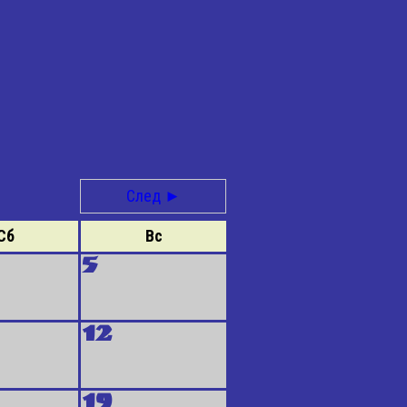
След ►
Сб
Вс
5
12
19