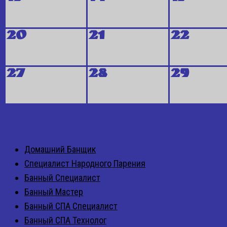
20
21
22
27
28
29
КУРСЫ БАННОЙ ШКОЛЫ
Домашний Банщик
Специалист Народного Парения
Банный Специалист
Банный Мастер
Банный СПА Специалист
Банный СПА Технолог