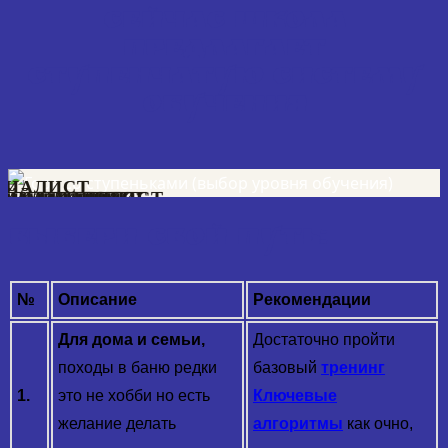
СЕЙЧАС ШКОЛА
ПРЕДЛАГАЕТ
СТУПЕНЧАТУЮ СИСТЕМУ
ОБУЧЕНИЯ
ЕЦИАЛИСТ
ПА СПЕЦИАЛИСТ
СПА ТЕХНОЛОГ
 СПЕЦИАЛИСТ
НИЙ БАНЩИК
ЫЙ АЛХИМИК
ЫЙ МАСТЕР
ГО ПАРЕНИЯ
ВЫБЕРИ СВОЙ ПУТЬ:
№
Описание
Рекомендации
Для дома и семьи,
Достаточно пройти
походы в баню редки
базовый
тренинг
1.
это не хобби но есть
Ключевые
желание делать
алгоритмы
как очно,