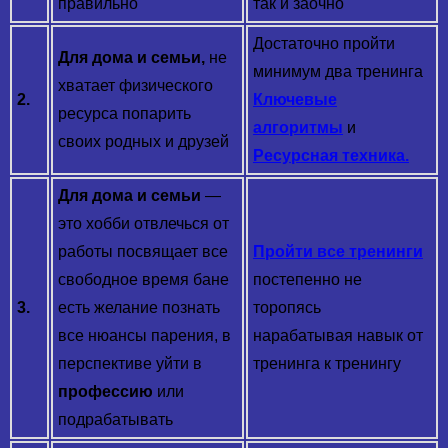
правильно
так и заочно
Достаточно пройти
Для дома и семьи,
не
минимум два тренинга
хватает физического
2.
Ключевые
ресурса попарить
алгоритмы
и
своих родных и друзей
Ресурсная техника.
Для дома и семьи
—
это хобби отвлечься от
работы посвящает все
Пройти все тренинги
свободное время бане
постепенно не
3.
есть желание познать
торопясь
все нюансы парения, в
нарабатывая навык от
перспективе уйти в
тренинга к тренингу
профессию
или
подрабатывать