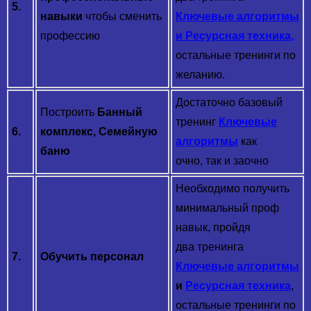
5.
навыки
чтобы сменить
Ключевые алгоритмы
профессию
и
Ресурсная техника
,
остальные тренинги по
желанию.
Достаточно базовый
Построить
Банный
тренинг
Ключевые
6.
комплекс, Семейную
алгоритмы
как
баню
очно, так и заочно
Необходимо получить
минимальный проф
навык, пройдя
два тренинга
7.
Обучить персонал
Ключевые алгоритмы
и
Ресурсная техника
,
остальные тренинги по