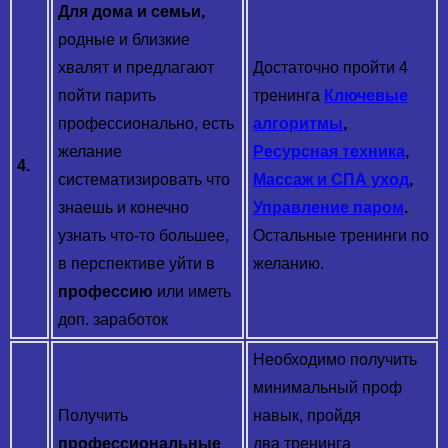
Для дома и семьи,
родные и близкие
хвалят и предлагают
Достаточно пройти 4
пойти парить
тренинга
Ключевые
профессионально, есть
алгоритмы
,
желание
Ресурсная техника
,
4.
систематизировать что
Массаж и СПА уход
,
знаешь и конечно
Управление паром
.
узнать что-то большее,
Остальные тренинги по
в перспективе уйти в
желанию.
профессию
или иметь
доп. заработок
Необходимо получить
минимальный проф
Получить
навык, пройдя
профессиональные
два тренинга