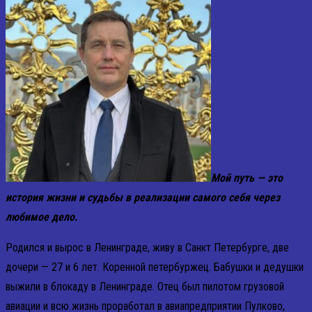
Мой путь — это
история жизни и судьбы в реализации самого себя через
любимое дело.
Родился и вырос в Ленинграде, живу в Санкт Петербурге, две
дочери — 27 и 6 лет. Коренной петербуржец. Бабушки и дедушки
выжили в блокаду в Ленинграде. Отец был пилотом грузовой
авиации и всю жизнь проработал в авиапредприятии Пулково,